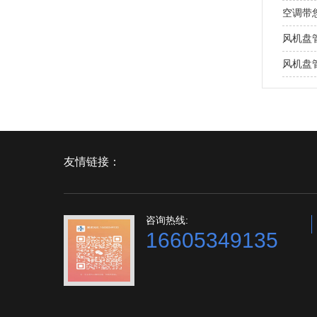
空调带
风机盘
风机盘
友情链接：
咨询热线:
16605349135