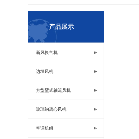
产品展示
新风换气机
边墙风机
方型壁式轴流风机
玻璃钢离心风机
空调机组