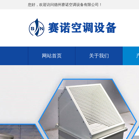
您好，欢迎访问德州赛诺空调设备有限公司！
网站首页
关于我们