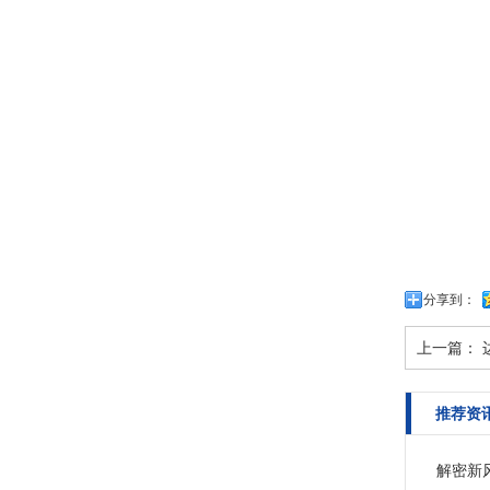
分享到：
上一篇：
推荐资
解密新