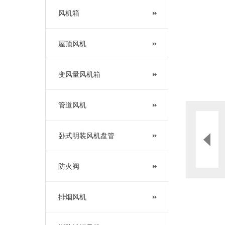
风机箱
屋顶风机
变风量风机箱
管道风机
卧式明装风机盘管
防火阀
排烟风机