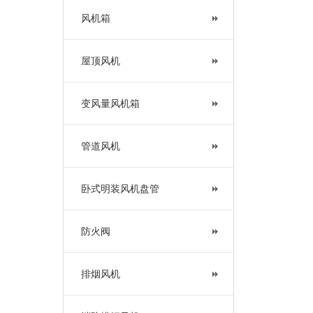
风机箱
屋顶风机
变风量风机箱
管道风机
卧式明装风机盘管
防火阀
排烟风机