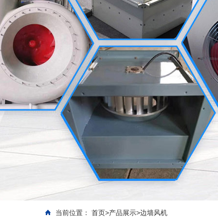
当前位置：
首页
>
产品展示
>
边墙风机