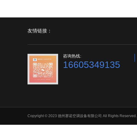
友情链接：
咨询热线:
16605349135
Copyright © 2023 德州赛诺空调设备有限公司 All Rights Reserved