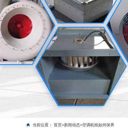
当前位置：
首页
>
新闻动态
>
空调机组如何保养