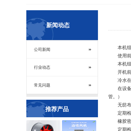
新闻动态
本机组正
公司新闻
使用前进
本机组表
行业动态
开机前，
冷水在热交
常见问题
在设备停
管。）
无纺布滤
推荐产品
定期检查
橡胶密封
定期检查