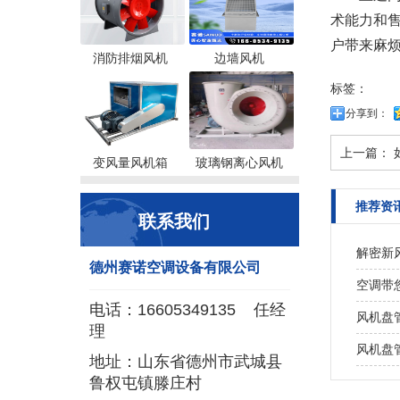
术能力和
户带来麻
消防排烟风机
边墙风机
标签：
分享到：
上一篇：
变风量风机箱
玻璃钢离心风机
推荐资
联系我们
解密新
德州赛诺空调设备有限公司
空调带
电话：16605349135 任经
风机盘
理
风机盘
地址：山东省德州市武城县
鲁权屯镇滕庄村