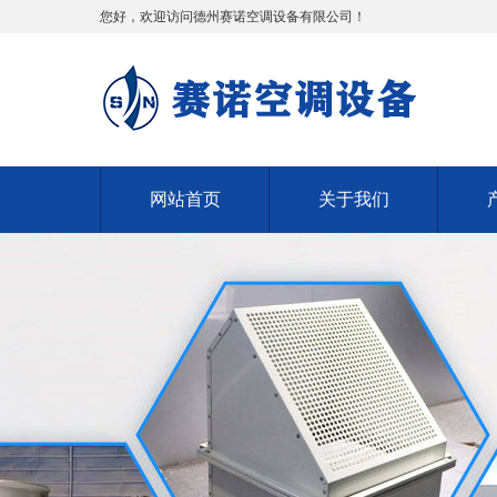
您好，欢迎访问德州赛诺空调设备有限公司！
网站首页
关于我们