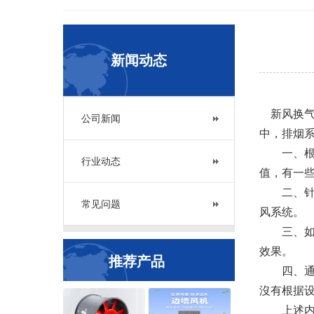
新闻动态
新风换气
公司新闻
中，排烟
一、根据
行业动态
值，有一
二、针对
常见问题
风系统。
三、如果
效果。
推荐产品
四、通常
沒有根据
上述内容