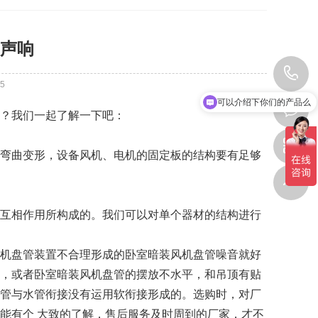
声响
1
可以介绍下你们的产品么
5
你们是怎么收费的呢
？我们一起了解一下吧：
弯曲变形，设备风机、电机的固定板的结构要有足够
互相作用所构成的。我们可以对单个器材的结构进行
机盘管装置不合理形成的卧室暗装风机盘管噪音就好
，或者卧室暗装风机盘管的摆放不水平，和吊顶有贴
管与水管衔接没有运用软衔接形成的。选购时，对厂
能有个 大致的了解，售后服务及时周到的厂家，才不