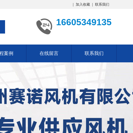
加入收藏
联系我们
16605349135
程案例
在线留言
联系我们